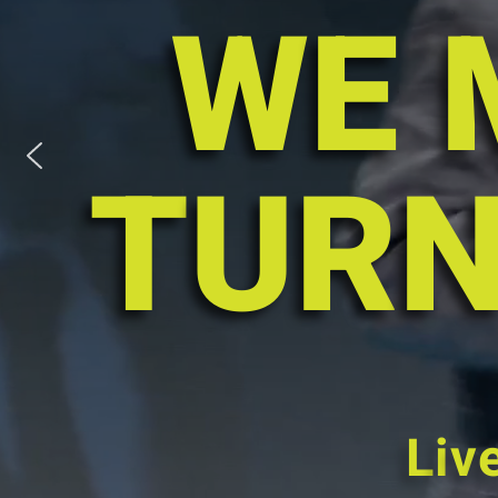
W
E
T
U
R
L
i
v