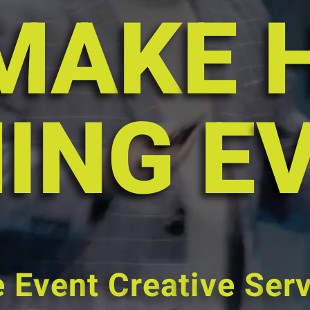
M
A
K
E
N
I
N
G
E
e
E
v
e
n
t
C
r
e
a
t
i
v
e
S
e
r