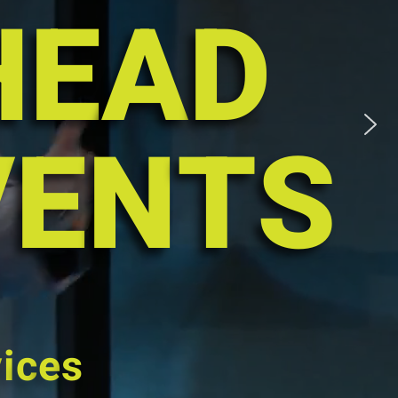
H
E
A
D
V
E
N
T
S
v
i
c
e
s